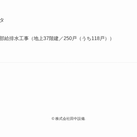
タ
給排水工事（地上37階建／250戸（うち118戸））
©
株式会社田中設備.