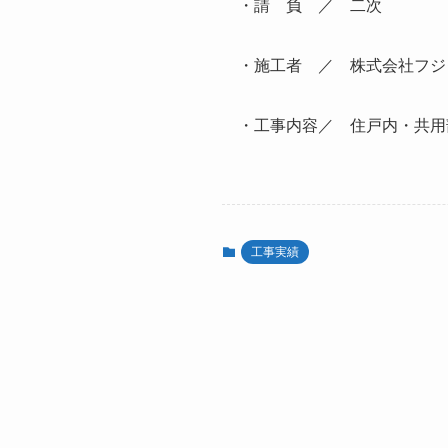
・請 負 ／ 二次
・施工者 ／ 株式会社フジ
・工事内容／ 住戸内・共用部
工事実績